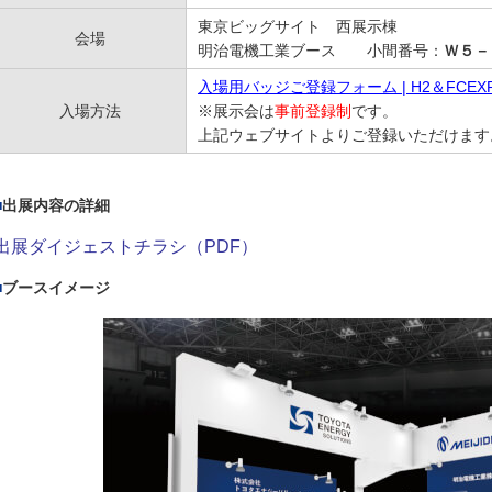
東京ビッグサイト 西展示棟
会場
明治電機工業ブース 小間番号：
Ｗ５－
入場用バッジご登録フォーム | H2＆FCEX
入場方法
※展示会は
事前登録制
です。
上記ウェブサイトより
ご登録いただけます
出展内容の詳細
出展ダイジェストチラシ（PDF）
ブースイメージ