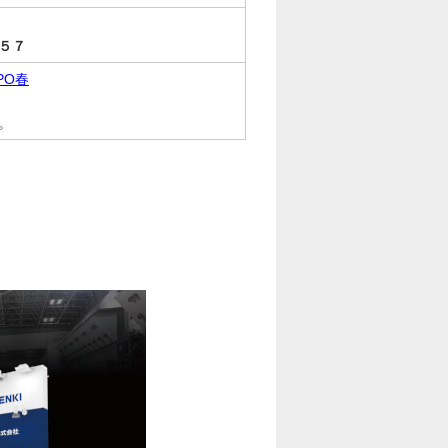
５７
PO春
。