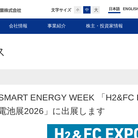
日本語
ENGLIS
中
大
文字サイズ
小
会社情報
事業紹介
株主・投資家情報
ス
SMART ENERGY WEEK 「H2&F
電池展2026」に出展します